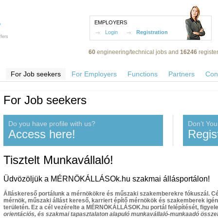
EMPLOYERS
Login
Registration
fers
60
engineering/technical jobs and
16246
registe
For Job seekers
For Employers
Functions
Partners
Con
For Job seekers
Do you have profile with us?
Don’t You
Access here!
Regis
Tisztelt Munkavállaló!
Üdvözöljük a MÉRNÖKÁLLÁSOk.hu szakmai állásportálon!
Álláskereső portálunk a mérnökökre és műszaki szakemberekre fókuszál. Cél
mérnök, műszaki állást kereső, karriert építő mérnökök és szakemberek igé
területén. Ez a cél vezérelte a MÉRNÖKÁLLÁSOK.hu portál felépítését, figye
orientációs, és szakmai tapasztalaton alapuló munkavállaló-munkaadó össze