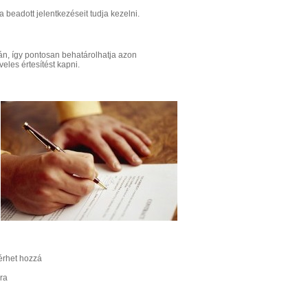
 beadott jelentkezéseit tudja kezelni.
pján, így pontosan behatárolhatja azon
eles értesítést kapni.
férhet hozzá
sra