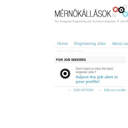
The Hungarian Engineering and Technical Jobportal, IT Job Of
Home
Engineering Jobs
About us
Home
> For Job seekers
FOR JOB SEEKERS
Don’t want to miss the best
engineer jobs?
Adjust the job alert in
your profile!
JOB OFFERS
Edit your profile