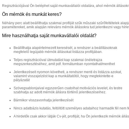
Regisztrációjával Ön beléphet saját munkavállalói oldalára, ahol mérnök állásokra
Ön mérnök és munkát keres?
Néhány perc alatt beállíthatja szakmai profilját szűk műszaki szűrőfeltételek ala
paramétereket, amik alapján releváns mérnök állásokra tud jelentkezni vagy hírlev
Mire használhatja saját munkavállalói oldalát?
Beállíthatja alapértelmezett keresését, a rendszer a beállításoknak
megfelelő legújabb mérnök állásokat listázza profiljában.
Teljes regisztrációval útmutatást kap szakmai önéletrajza
megszerkesztéséhez, amit pdf. formátumban nyomtathat/menthet
Jelentkezéseit nyomon követheti, a rendszer menti és listázza azokat,
valamint visszajelzést kap a munkáltatótól, hogy megtekintette-e
pályázatát
Szövegsablonjaival egyszerűen csatolhat motivációs levelet, és testre
szabhatja az adott mérnök állásra történő jelentkezéseihez.
Bármikor visszavonhatja jelentkezését
Nincs adatbázis kutatás, feltöltött személyes adataihoz harmadik fél nem 
A hirdetők csak akkor látják Cv-jét, profilját, ha Ön jelentkezik mérnök állá